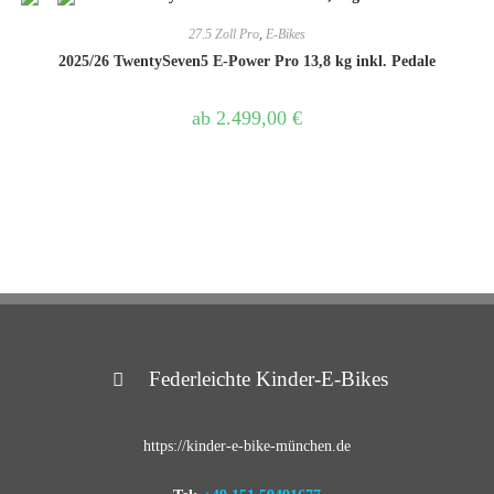
27.5 Zoll Pro
,
E-Bikes
2025/26 TwentySeven5 E-Power Pro 13,8 kg inkl. Pedale
ab
2.499,00
€
Federleichte Kinder-E-Bikes
https://kinder-e-bike-münchen.de